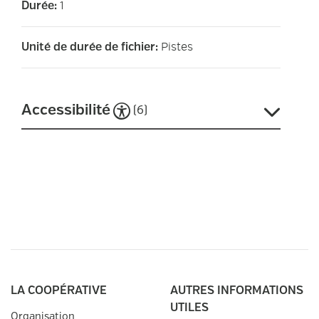
1
Durée
:
Pistes
Unité de durée de fichier
:
Accessibilité
(
6
)
Tout le contenu non décoratif prend en
charge la lecture sans vue
Navigation dans la table des matières
Navigation structurelle Suivante / Précédente
Ordre de lecture logique unique
Brèves descriptions textuelles alternatives
Tout le contenu textuel peut être modifié
LA COOPÉRATIVE
AUTRES INFORMATIONS
UTILES
Organisation